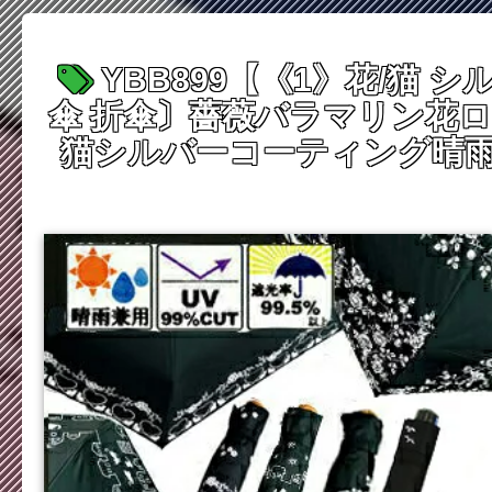
YBB899【《1》花/猫
傘 折傘〕薔薇バラマリン花ロ
猫シルバーコーティング晴雨兼