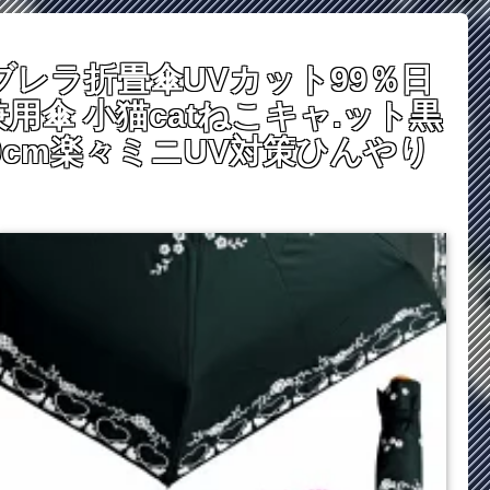
ブレラ折畳傘UVカット99％日
傘 小猫catねこキャ.ット黒
0cm楽々ミニUV対策ひんやり