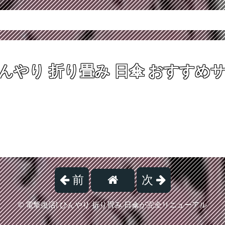
んやり 折り畳み 日傘
おすすめサ
前
次
©
電撃復活! ひんやり 折り畳み 日傘が完全リニューアル