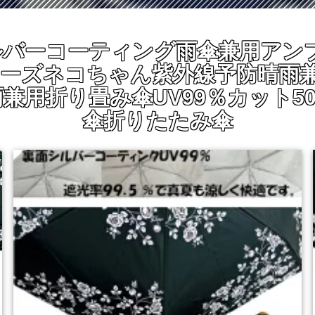
 シルバーコーティング雨傘兼用アン
ーズネコちゃん紫外線予防晴雨兼用
用折り畳み傘UV99％カット5
傘折りたたみ傘