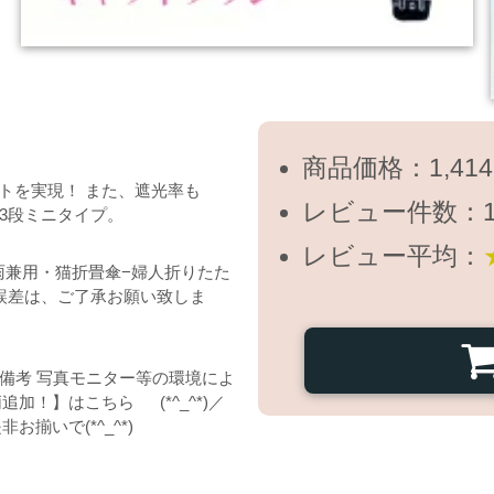
商品価格：1,41
トを実現！ また、遮光率も
レビュー件数：
な3段ミニタイプ。
レビュー平均：
雨兼用・猫折畳傘−婦人折りたた
少の誤差は、ご了承お願い致しま
 備考 写真モニター等の環境によ
加！】はこちら (*^_^*)／
揃いで(*^_^*)