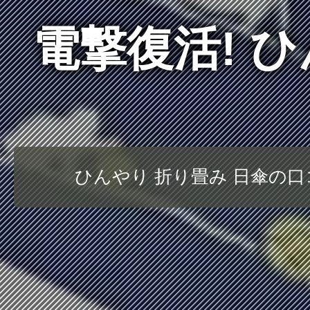
電撃復活! 
ひんやり 折り畳み 日傘の