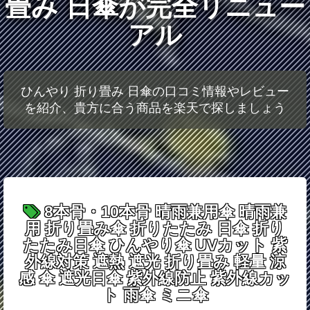
畳み 日傘が完全リニュー
アル
ひんやり 折り畳み 日傘の口コミ情報やレビュー
を紹介、貴方に合う商品を楽天で探しましょう
8本骨・10本骨 晴雨兼用傘 晴雨兼
用 折り畳み傘 折りたたみ 日傘 折り
たたみ日傘 ひんやり傘 UVカット 紫
外線対策 遮熱 遮光 折り畳み 軽量 涼
感 傘 遮光日傘 紫外線防止 紫外線カッ
ト 雨傘 ミニ傘