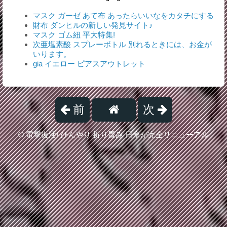
マスク ガーゼ あて布 あったらいいなをカタチにする
財布 ダンヒルの新しい発見サイト♪
マスク ゴム紐 平大特集!
次亜塩素酸 スプレーボトル 別れるときには、お金が
いります。
gia イエロー ピアスアウトレット
前
次
©
電撃復活! ひんやり 折り畳み 日傘が完全リニューアル