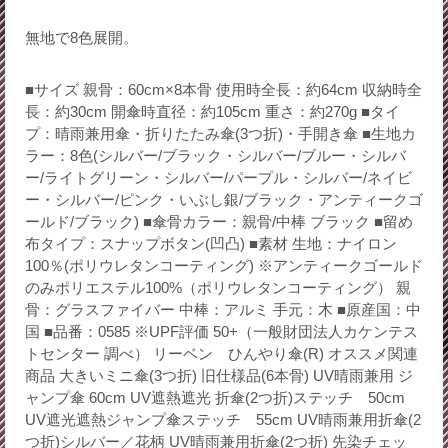
無地で8色展開。
■サイズ 親骨：60cm×8本骨 使用時全長：約64cm 収納時全
長：約30cm 開傘時直径：約105cm 重さ：約270g ■タイ
プ：晴雨兼用傘・折りたたみ傘(3つ折)・手開き傘 ■生地カ
ラー：8色(シルバー/ブラック・シルバー/ブルー・シルバ
ー/ライトグリーン・シルバー/パープル・シルバー/ネイビ
ー・シルバー/ピンク・いぶし銀/ブラック・アンティークゴ
ールド/ブラック) ■傘骨カラー：親骨/中棒 ブラック ■留め
布タイプ：スナップボタン(凹凸) ■素材 生地：ナイロン
100％(ポリウレタンコーティング) ※アンティークゴールド
のみポリエステル100%（ポリウレタンコーティング） 親
骨：グラスファイバー 中棒：アルミ 手元：木 ■原産国：中
国 ■品番：0585 ※UPF評価 50+（一般財団法人カケンテス
トセンター 調べ） リーベン ひんやり傘(R) オススメ関連
商品 大きいミニ傘(3つ折) 旧仕様品(6本骨) UV晴雨兼用 ジ
ャンプ傘 60cm UV遮熱遮光 折傘(2つ折)ステッチ 50cm
UV遮光遮熱ジャンプ傘ステッチ 55cm UV晴雨兼用折傘(2
つ折)シルバー／花柄 UV晴雨兼用折傘(2つ折) 先染チェッ