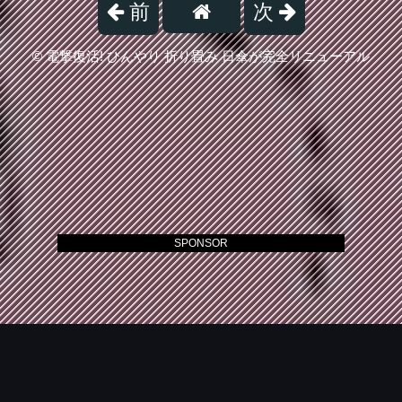
前
次
©
電撃復活! ひんやり 折り畳み 日傘が完全リニューアル
SPONSOR