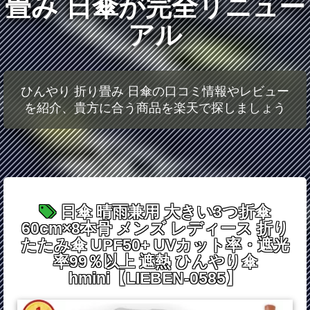
畳み 日傘が完全リニュー
アル
ひんやり 折り畳み 日傘の口コミ情報やレビュー
を紹介、貴方に合う商品を楽天で探しましょう
日傘 晴雨兼用 大きい3つ折傘
60cm×8本骨 メンズ レディース 折り
たたみ傘 UPF50+ UVカット率・遮光
率99％以上 遮熱 ひんやり傘
hmini【LIEBEN-0585】