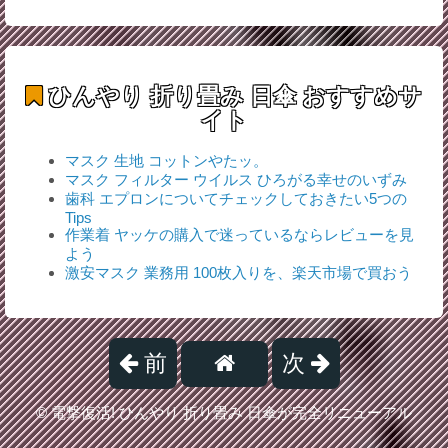
ひんやり 折り畳み 日傘
おすすめサ
イト
マスク 生地 コットンやたッ。
マスク フィルター ウイルス ひろがる幸せのいずみ
歯科 エプロンについてチェックしておきたい5つの
Tips
作業着 ヤッケの購入で迷っているならレビューを見
よう
激安マスク 業務用 100枚入りを、楽天市場で買おう
前
次
©
電撃復活! ひんやり 折り畳み 日傘が完全リニューアル