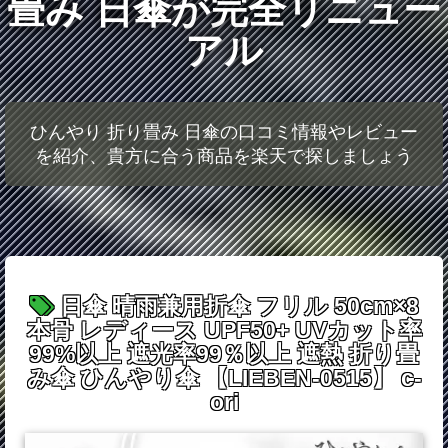
畳み 日傘が完全リニュー
アル
ひんやり 折り畳み 日傘の口コミ情報やレビュー
を紹介、貴方に合う商品を楽天で探しましょう
日傘 晴雨兼用折傘 フリル 50cm×8
本骨 レディース UPF50+ UVカット率
99%以上 遮光率99％以上 遮熱 折り畳
み傘 ひんやり傘 【LIEBEN-0515】 c-
ori