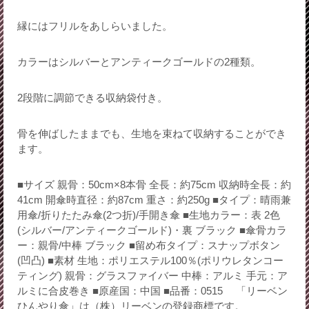
縁にはフリルをあしらいました。
カラーはシルバーとアンティークゴールドの2種類。
2段階に調節できる収納袋付き。
骨を伸ばしたままでも、生地を束ねて収納することができ
ます。
■サイズ 親骨：50cm×8本骨 全長：約75cm 収納時全長：約
41cm 開傘時直径：約87cm 重さ：約250g ■タイプ：晴雨兼
用傘/折りたたみ傘(2つ折)/手開き傘 ■生地カラー：表 2色
(シルバー/アンティークゴールド)・裏 ブラック ■傘骨カラ
ー：親骨/中棒 ブラック ■留め布タイプ：スナップボタン
(凹凸) ■素材 生地：ポリエステル100％(ポリウレタンコー
ティング) 親骨：グラスファイバー 中棒：アルミ 手元：ア
ルミに合皮巻き ■原産国：中国 ■品番：0515 「リーベン
ひんやり傘」は（株）リーベンの登録商標です。